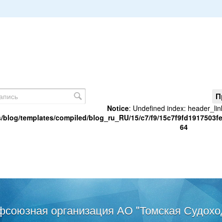
П
Notice
: Undefined index: header_lin
/blog/templates/compiled/blog_ru_RU/15/c7/f9/15c7f9fd1917503f
64
фсоюзная организация АО "Томская Судохо