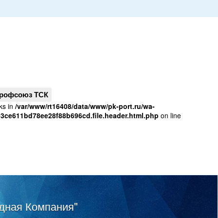
рофсоюз ТСК
ks in
/var/www/rt16408/data/www/pk-port.ru/wa-
e3ce611bd78ee28f88b696cd.file.header.html.php
on line
дная Компания"