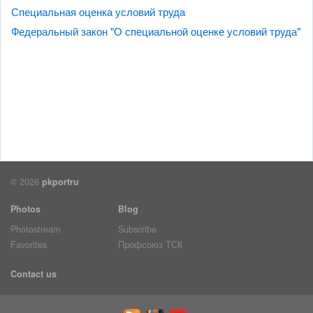
Специальная оценка условий труда
Федеральный закон "О специальной оценке условий труда"
© 2026
pkportru
Photos
Blog
Photostream
Subscribe
Favorites
Профсоюз ТСК
Contact us