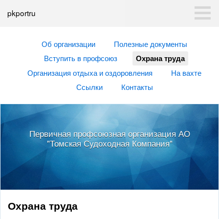
pkportru
Об организации
Полезные документы
Вступить в профсоюз
Охрана труда
Организация отдыха и оздоровления
На вахте
Ссылки
Контакты
Первичная профсоюзная организация АО
"Томская Судоходная Компания"
Охрана труда